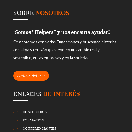
s
SOBRE
NOSOTROS
f
i
e
¡Somos “Helpers” y nos encanta ayudar!
l
Colaboramos con varias Fundaciones y buscamos historias
d
con alma y corazón que generen un cambio real y
e
sostenible, en las empresas y en la sociedad.
m
p
CONOCE HELPERS
t
y
ENLACES
DE INTERÉS
.
CONSULTORIA
+
FORMACIÓN
+
CONFERENCIANTES
+