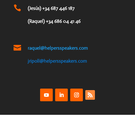

(Jesús) +34 687 446 187
(Raquel) +34 686 04 41 46

raquel@helpersspeakers.com
jripoll@helpersspeakers.com