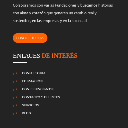
l
Colaboramos con varias Fundaciones y buscamos historias
d
con alma y corazón que generen un cambio real y
e
sostenible, en las empresas y en la sociedad.
m
p
CONOCE HELPERS
t
y
ENLACES
DE INTERÉS
.
CONSULTORIA
+
FORMACIÓN
+
CONFERENCIANTES
+
CONTACTO Y CLIENTES
+
SERVICIOS
+
BLOG
+