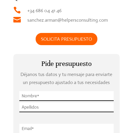

+34 686 04 41 46

sanchez.arman@helpersconsulting.com
SOLICITA PRESUPUESTO
Pide presupuesto
Déjanos tus datos y tu mensaje para enviarte
un presupuesto ajustado a tus necesidades
P
l