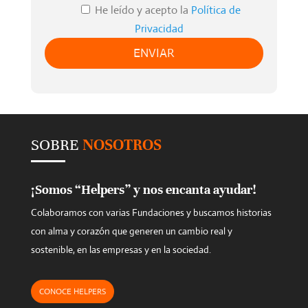
He leído y acepto la
Política de
a
Privacidad
v
e
t
h
i
s
SOBRE
NOSOTROS
f
i
e
¡Somos “Helpers” y nos encanta ayudar!
l
Colaboramos con varias Fundaciones y buscamos historias
d
con alma y corazón que generen un cambio real y
e
sostenible, en las empresas y en la sociedad.
m
p
CONOCE HELPERS
t