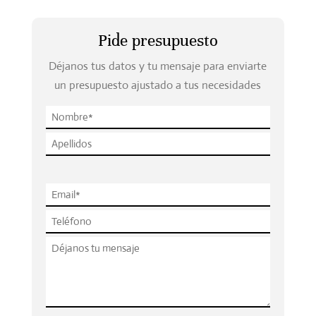
Pide presupuesto
Déjanos tus datos y tu mensaje para enviarte
un presupuesto ajustado a tus necesidades
P
l
e
a
s
e
l
e