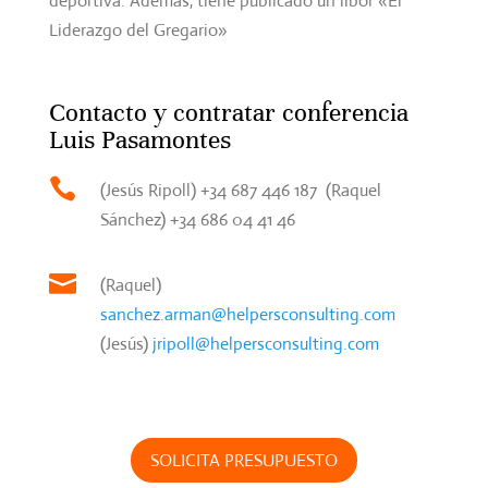
deportiva. Además, tiene publicado un libor «El
Liderazgo del Gregario»
Contacto y contratar conferencia
Luis Pasamontes

(Jesús Ripoll) +34 687 446 187 (Raquel
Sánchez) +34 686 04 41 46

(Raquel)
sanchez.arman@helpersconsulting.com
(Jesús)
jripoll@helpersconsulting.com
SOLICITA PRESUPUESTO