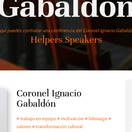
Gabaldó
quí puedes contratar una conferencia del Coronel Ignacio Gabald
Helpers Speakers
Coronel Ignacio
Gabaldón
# trabajo en equipo # motivación # liderazgo #
valores # transformación cultural