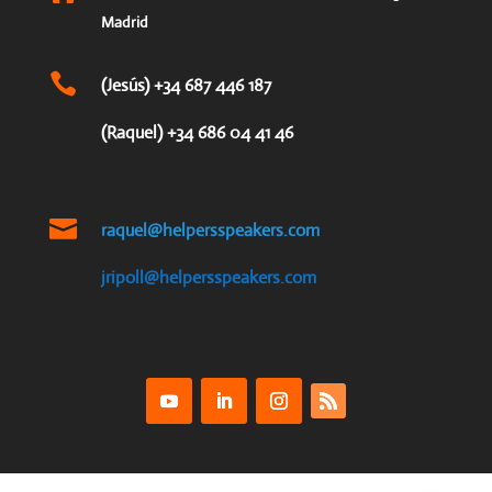
Madrid

(Jesús) +34 687 446 187
(Raquel) +34 686 04 41 46

raquel@helpersspeakers.com
jripoll@helpersspeakers.com