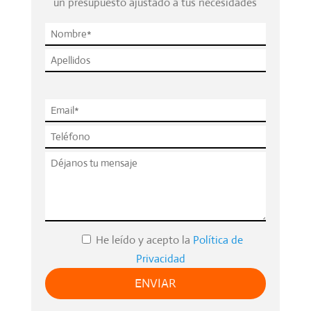
un presupuesto ajustado a tus necesidades
P
l
e
a
s
e
l
e
He leído y acepto la
Política de
a
Privacidad
v
e
t