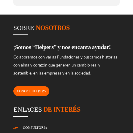
h
i
s
SOBRE
NOSOTROS
f
i
e
¡Somos “Helpers” y nos encanta ayudar!
l
Colaboramos con varias Fundaciones y buscamos historias
d
con alma y corazón que generen un cambio real y
e
sostenible, en las empresas y en la sociedad.
m
p
CONOCE HELPERS
t
y
ENLACES
DE INTERÉS
.
CONSULTORIA
+