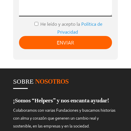
e
l
e
He leído y acepto la
Política de
a
Privacidad
v
e
t
h
i
s
SOBRE
NOSOTROS
f
i
e
¡Somos “Helpers” y nos encanta ayudar!
l
Colaboramos con varias Fundaciones y buscamos historias
d
con alma y corazón que generen un cambio real y
e
sostenible, en las empresas y en la sociedad.
m