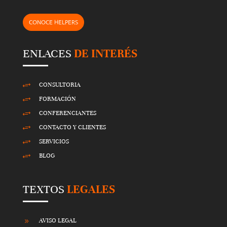
p
CONOCE HELPERS
t
y
ENLACES
DE INTERÉS
.
CONSULTORIA
+
FORMACIÓN
+
CONFERENCIANTES
+
CONTACTO Y CLIENTES
+
SERVICIOS
+
BLOG
+
TEXTOS
LEGALES
AVISO LEGAL
9