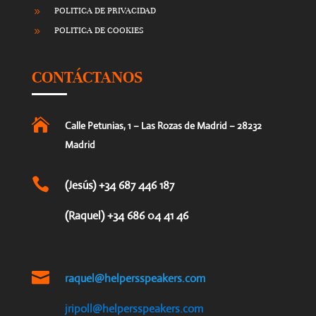
POLITICA DE PRIVACIDAD
9
POLITICA DE COOKIES
9
CONTÁCTANOS

Calle Petunias, 1 – Las Rozas de Madrid – 28232
Madrid

(Jesús) +34 687 446 187
(Raquel) +34 686 04 41 46

raquel@helpersspeakers.com
jripoll@helpersspeakers.com