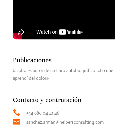
Publicaciones
Jacobo es autor de un libro autobiográfico: «Lo que
aprendí del dolor»
Contacto y contratación

+34 686 04 41 46

sanchez.arman@helpersconsulting.com