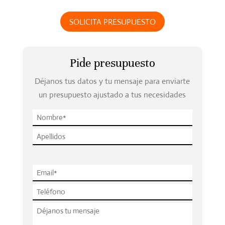
SOLICITA PRESUPUESTO
Pide presupuesto
Déjanos tus datos y tu mensaje para enviarte
un presupuesto ajustado a tus necesidades
P
l
e
a
s