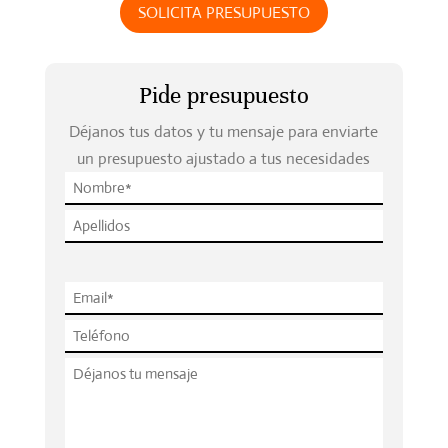
SOLICITA PRESUPUESTO
Pide presupuesto
Déjanos tus datos y tu mensaje para enviarte
un presupuesto ajustado a tus necesidades
P
l
e
a
s
e
l