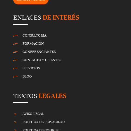
t
y
ENLACES
DE INTERÉS
.
CONSULTORIA
+
FORMACIÓN
+
CONFERENCIANTES
+
CONTACTO Y CLIENTES
+
SERVICIOS
+
BLOG
+
TEXTOS
LEGALES
AVISO LEGAL
9
POLITICA DE PRIVACIDAD
9
POLITICA DE COOKIES
9