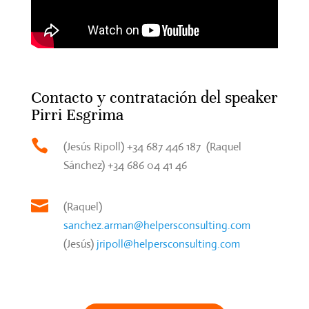
Contacto y contratación del speaker
Pirri Esgrima

(Jesús Ripoll) +34 687 446 187 (Raquel
Sánchez) +34 686 04 41 46

(Raquel)
sanchez.arman@helpersconsulting.com
(Jesús)
jripoll@helpersconsulting.com