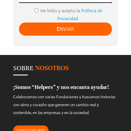
e
He leído y acepto la
Política de
a
Privacidad
v
e
t
h
i
s
SOBRE
NOSOTROS
f
i
e
¡Somos “Helpers” y nos encanta ayudar!
l
Colaboramos con varias Fundaciones y buscamos historias
d
con alma y corazón que generen un cambio real y
e
sostenible, en las empresas y en la sociedad.
m
p
CONOCE HELPERS