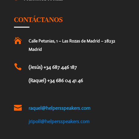
CONTÁCTANOS

Calle Petunias, 1 – Las Rozas de Madrid – 28232
Madrid

(Jesús) +34 687 446 187
(Raquel) +34 686 04 41 46

raquel@helpersspeakers.com
jripoll@helpersspeakers.com