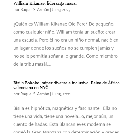
William Kikanae, liderazgo masai
por
Raquel S. Armán
|
Jul 17, 2023
¿Quién es William Kikanae Ole Pere? De pequeño,
como cualquier niño, William tenía un sueño: crear
una escuela. Pero él no era un niño normal, nació en
un lugar donde los sueños no se cumplen jamás y
no se le permitía soñar a lo grande. Como miembro
de la tribu masái,...
Bisila Bokoko, súper diversa e inclusiva. Reina de África
valenciana en NYC
por
Raquel S. Armán
|
Jul 15, 2021
Bisila es hipnótica, magnética y fascinante. Ella no
tiene una vida, tiene una novela…o, mejor aún, un
cuento de hadas. Esta Blancanieves moderna se
comió la Gran Manzana con determinación y grades