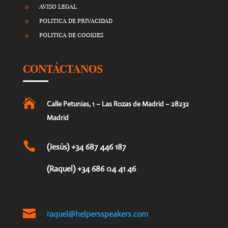
AVISO LEGAL
9
POLITICA DE PRIVACIDAD
9
POLITICA DE COOKIES
9
CONTÁCTANOS

Calle Petunias, 1 – Las Rozas de Madrid – 28232
Madrid

(Jesús) +34 687 446 187
(Raquel) +34 686 04 41 46

raquel@helpersspeakers.com