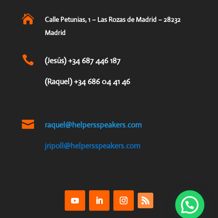

Calle Petunias, 1 – Las Rozas de Madrid – 28232
Madrid

(Jesús) +34 687 446 187
(Raquel) +34 686 04 41 46

raquel@helpersspeakers.com
jripoll@helpersspeakers.com