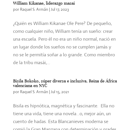
William Kikanae, liderazgo masai
por
Raquel S. Armán
|
Jul 17, 2023
¿Quién es William Kikanae Ole Pere? De pequeño,
como cualquier niño, William tenía un sueño: crear
una escuela. Pero él no era un niño normal, nació en
un lugar donde los sueños no se cumplen jamás y
no se le permitía soñar a lo grande. Como miembro
de la tribu masái,...
Bisila Bokoko, súper diversa e inclusiva. Reina de África
valenciana en NYC
por
Raquel S. Armán
|
Jul 15, 2021
Bisila es hipnótica, magnética y fascinante. Ella no
tiene una vida, tiene una novela…o, mejor aún, un
cuento de hadas. Esta Blancanieves moderna se
comió la Gran Manzana con determinación y grades