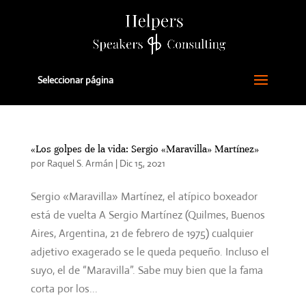
Seleccionar página
«Los golpes de la vida: Sergio «Maravilla» Martínez»
por
Raquel S. Armán
|
Dic 15, 2021
Sergio «Maravilla» Martínez, el atípico boxeador
está de vuelta A Sergio Martínez (Quilmes, Buenos
Aires, Argentina, 21 de febrero de 1975) cualquier
adjetivo exagerado se le queda pequeño. Incluso el
suyo, el de “Maravilla”. Sabe muy bien que la fama
corta por los...