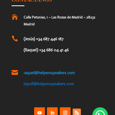

Calle Petunias, 1 – Las Rozas de Madrid – 28232
Madrid

(Jesús) +34 687 446 187
(Raquel) +34 686 04 41 46

raquel@helpersspeakers.com
jripoll@helpersspeakers.com