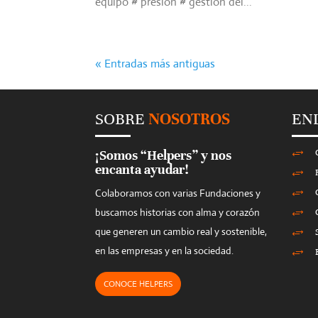
equipo # presión # gestión del...
« Entradas más antiguas
SOBRE
NOSOTROS
EN
¡Somos “Helpers” y nos
+
encanta ayudar!
+
Colaboramos con varias Fundaciones y
+
buscamos historias con alma y corazón
+
que generen un cambio real y sostenible,
+
en las empresas y en la sociedad.
+
CONOCE HELPERS