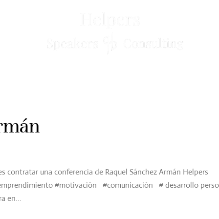
FERENCIANTES
TEAM BUILDING
ESCUELA
Armán
s contratar una conferencia de Raquel Sánchez Armán Helpers
 emprendimiento #motivación #comunicación # desarrollo perso
a en...