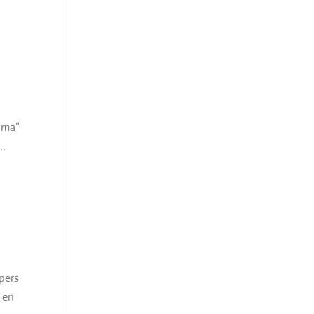
rima”
..
pers
 en