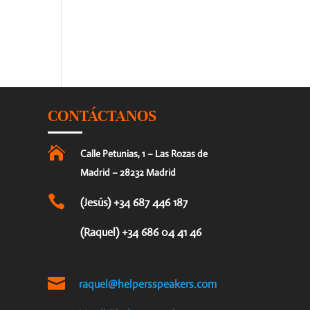
CONTÁCTANOS

Calle Petunias, 1 – Las Rozas de
Madrid – 28232 Madrid

(Jesús) +34 687 446 187
(Raquel) +34 686 04 41 46

raquel@helpersspeakers.com